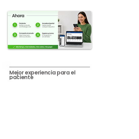
Mejor experiencia para el
paciente
Acceso fácil y desde cualquier
lugar
Reducción de costos
Menos impresión, menos medios
físicos, menos gastos operativos
Menos impacto ambiental
Decisiones más rápidas y
precisas