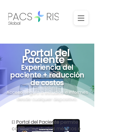
Portal del
Paciente -
Experiencia del
paciente + reducción
de costos
Acceso seguro a estudios e informes
desde cualquier dispositivo.
El
Portal del Paciente
permite
compartir estudios médicos e